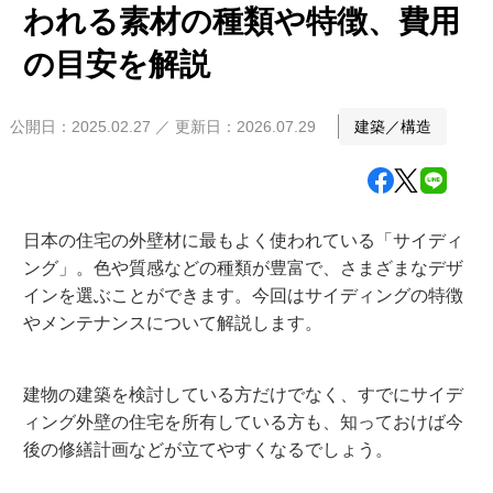
われる素材の種類や特徴、費用
空間設計
実例集
の目安を解説
外観デザイン
- My Style vintage
Feel Type
公開日：2025.02.27 ／ 更新日：2026.07.29
建築／構造
アパート経営サポート
セレの技術力
Fwin Type
賃貸管理
アパートができるまで
オーナーさま・ゲストの声
日本の住宅の外壁材に最もよく使われている「サイディ
Fusion Type
ング」。色や質感などの種類が豊富で、さまざまなデザ
建物管理
インを選ぶことができます。今回はサイディングの特徴
東京ゼロエミ住宅
Feel+1 Type
オーナーさまの声
やメンテナンスについて解説します。
ご相談の流れ
入居者募集システム
千葉工場
ゲストの声
設備について
建物の建築を検討している方だけでなく、すでにサイデ
オーナーサポート
お知らせ
ィング外壁の住宅を所有している方も、知っておけば今
後の修繕計画などが立てやすくなるでしょう。