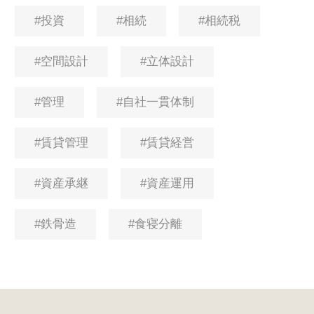
#
投資
#
相続
#
相続税
#
空間設計
#
立体設計
#
管理
#
自社一貫体制
#
賃貸管理
#
賃貸経営
#
資産承継
#
資産運用
#
鉄骨造
#
食寝分離