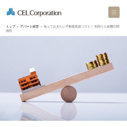
トップ
＞
アパート経営
＞
知っておきたい不動産投資コスト！ 利回りと経費の関
係性
お問い合わせ
カタログ請求
ショールーム来場予約
セレについて
アパートのこだわり