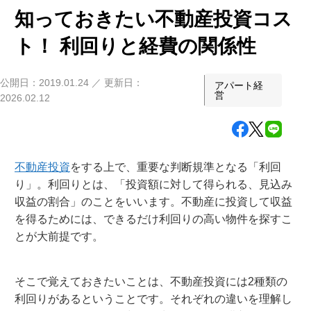
知っておきたい不動産投資コス
空間設計
実例集
ト！ 利回りと経費の関係性
外観デザイン
- My Style vintage
Feel Type
公開日：2019.01.24 ／ 更新日：
アパート経
アパート経営サポート
営
2026.02.12
セレの技術力
Fwin Type
賃貸管理
アパートができるまで
オーナーさま・ゲストの声
Fusion Type
不動産投資
をする上で、重要な判断規準となる「利回
建物管理
り」。利回りとは、「投資額に対して得られる、見込み
東京ゼロエミ住宅
Feel+1 Type
オーナーさまの声
収益の割合」のことをいいます。不動産に投資して収益
ご相談の流れ
入居者募集システム
を得るためには、できるだけ利回りの高い物件を探すこ
千葉工場
ゲストの声
とが大前提です。
設備について
オーナーサポート
お知らせ
そこで覚えておきたいことは、不動産投資には2種類の
利回りがあるということです。それぞれの違いを理解し