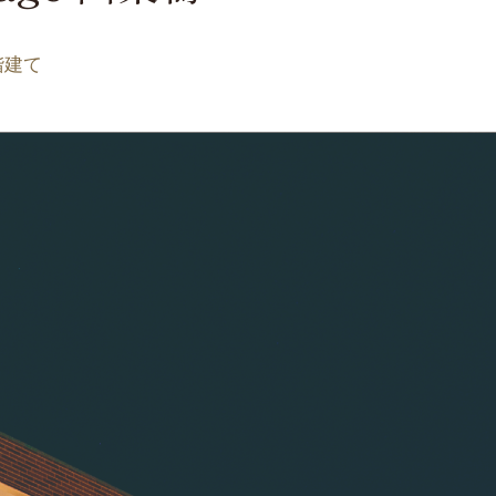
ype
pe
階建て
te
ついて