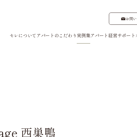
お問い
セレについて
アパートのこだわり
実例集
アパート経営サポート
管理
建物管理
入居者募
設計
外観デザイン
ナーさまの声
ゲストの声
- My Style vintage
e
ntage 西巣鴨
ype