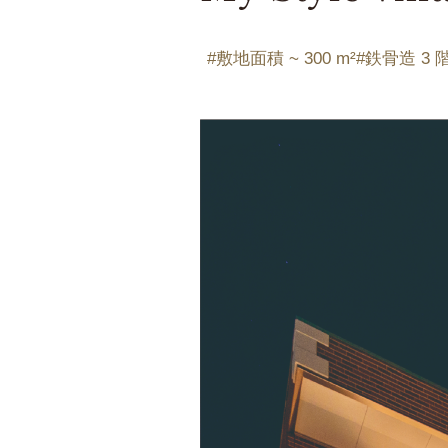
Fusion T
Fwin Ty
敷地面積 ~ 300 m²
鉄骨造 3 
Fwin sui
設備に