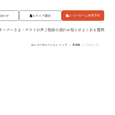
合わせ
カタログ請求
ショールーム来場予約
オーナーさま・ゲストの声
ご相談の流れ
お知らせ
よくある質問
セレコーポレーション トップ
実例集
CASE_V5
集システム
オーナーサポート
セレの技術力
アパートができるまで
東京ゼロエミ住宅