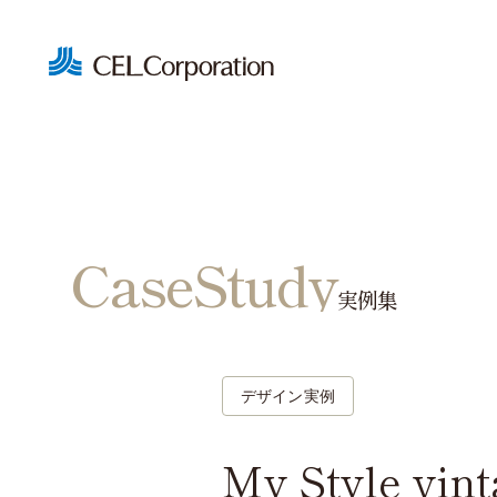
CaseStudy
実例集
賃貸
空間
オー
デザイン実例
Feel Typ
My Style vi
Feel+1 T