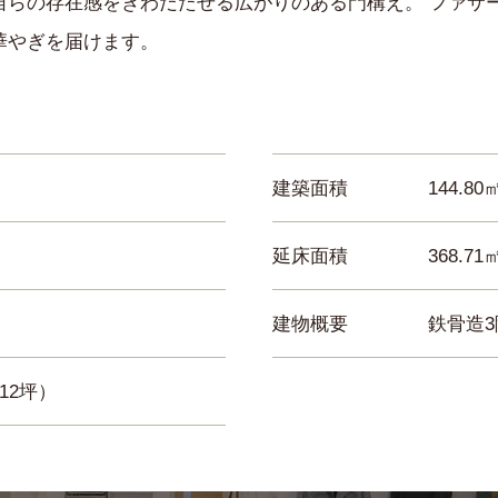
自らの存在感をきわだたせる広がりのある門構え。 ファサ
華やぎを届けます。
建築面積
144.8
延床面積
368.71
建物概要
鉄骨造
.12坪）