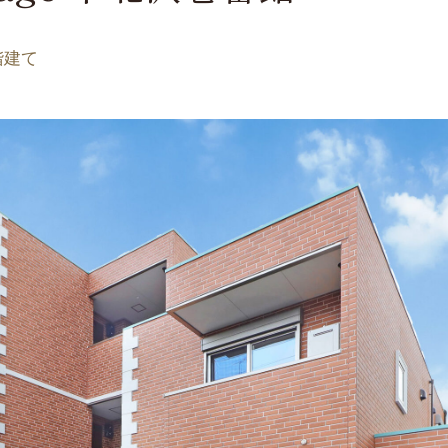
ype
pe
階建て
te
ついて