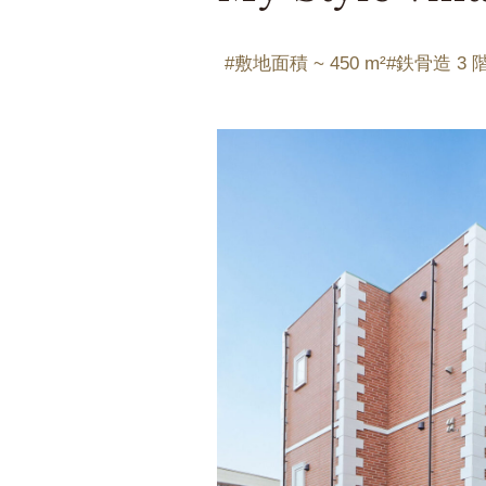
Fusion T
Fwin Ty
敷地面積 ~ 450 m²
鉄骨造 3 
Fwin sui
設備に