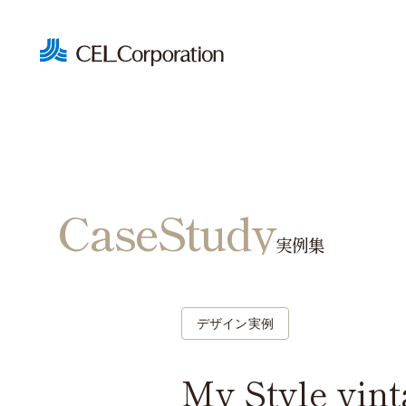
CaseStudy
実例集
賃貸
空間
オー
デザイン実例
Feel Typ
My Style v
Feel+1 T