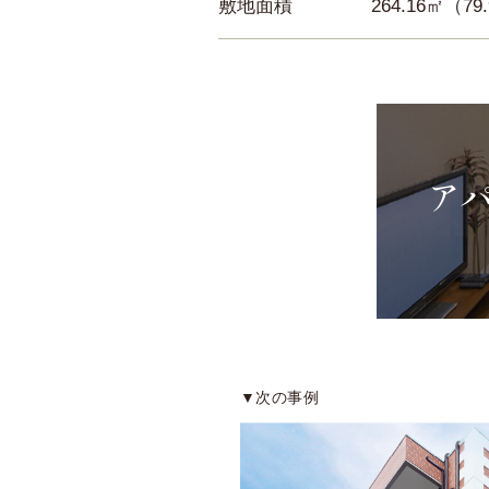
敷地面積
264.16㎡（79
ア
▼次の事例