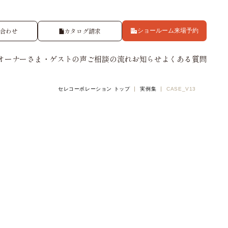
合わせ
カタログ請求
ショールーム来場予約
オーナーさま・ゲストの声
ご相談の流れ
お知らせ
よくある質問
セレコーポレーション トップ
実例集
CASE_V13
集システム
オーナーサポート
セレの技術力
アパートができるまで
東京ゼロエミ住宅