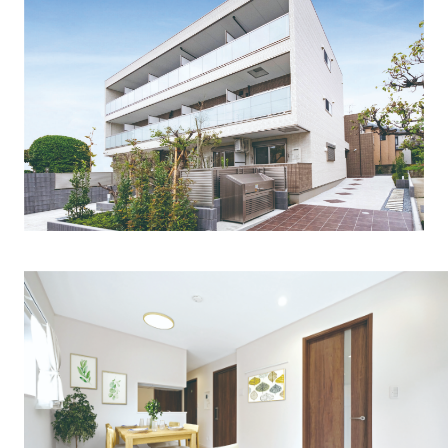
実例集
外観デザイン
- My Style vintage
Feel Type
アパート経営サポート
セレの技術力
Feel+1 Type
賃貸管理
アパートができるまで
オーナーさま・ゲストの声
Fusion Type
建物管理
東京ゼロエミ住宅
オーナーさまの声
Fwin Type
ご相談の流れ
入居者募集システム
ゲストの声
千葉工場
Fwin suite
オーナーサポート
お知らせ
設備について
よくある質問