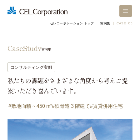
セレコーポレーション トップ
実例集
CASE_C5
ショールーム来場予約
CaseStudy
実例集
お問い合わせ
カタログ請求
コンサルティング実例
私たちの課題をさまざまな角度から考えご提
案いただき喜んでいます。
セレについて
敷地面積 ~ 450 m²
鉄骨造 3 階建て
賃貸併用住宅
アパートのこだわり
空間設計