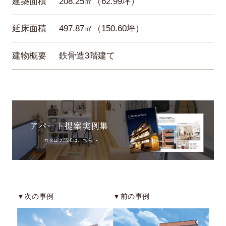
建築面積
208.25㎡（62.99坪）
延床面積
497.87㎡（150.60坪）
建物概要
鉄骨造3階建て
アパート提案実例集
カタログ請求はこちら
▼次の事例
▼前の事例