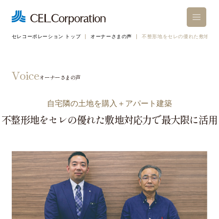
セレコーポレーション トップ
オーナーさまの声
不整形地をセレの優れた敷地対
ショールーム来場予約
Voice
オーナーさまの声
お問い合わせ
カタログ請求
自宅隣の土地を購入＋アパート建築
不整形地をセレの優れた敷地対応力で最大限に活用
セレについて
アパートのこだわり
空間設計