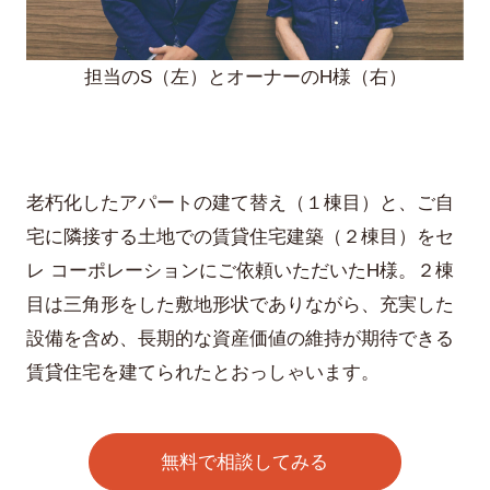
実例集
外観デザイン
- My Style vintage
Feel Type
担当のS（左）とオーナーのH様（右）
アパート経営サポート
セレの技術力
Feel+1 Type
賃貸管理
アパートができるまで
オーナーさま・ゲストの声
老朽化したアパートの建て替え（１棟目）と、ご自
Fusion Type
建物管理
宅に隣接する土地での賃貸住宅建築（２棟目）をセ
東京ゼロエミ住宅
オーナーさまの声
レ コーポレーションにご依頼いただいたH様。２棟
Fwin Type
ご相談の流れ
入居者募集システム
目は三角形をした敷地形状でありながら、充実した
ゲストの声
千葉工場
設備を含め、長期的な資産価値の維持が期待できる
Fwin suite
オーナーサポート
賃貸住宅を建てられたとおっしゃいます。
お知らせ
設備について
無料で相談してみる
よくある質問