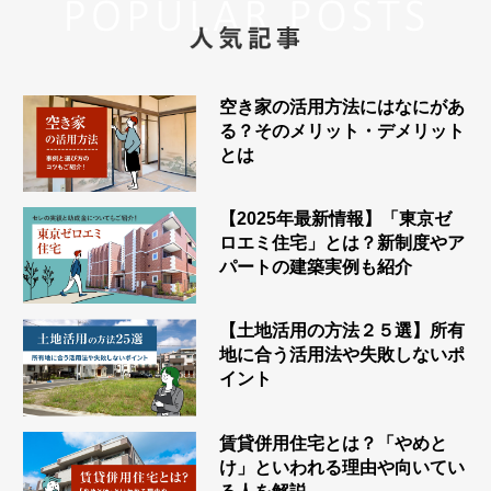
空間設計
実例集
外観デザイン
- My Style vintage
Feel Type
空き家の活用方法にはなにがあ
る？そのメリット・デメリット
アパート経営サポート
とは
セレの技術力
Fwin Type
【2025年最新情報】「東京ゼ
賃貸管理
アパートができるまで
オーナーさま・ゲストの声
Fusion Type
ロエミ住宅」とは？新制度やア
パートの建築実例も紹介
建物管理
東京ゼロエミ住宅
Feel+1 Type
オーナーさまの声
ご相談の流れ
【土地活用の方法２５選】所有
入居者募集システム
地に合う活用法や失敗しないポ
千葉工場
ゲストの声
イント
設備について
オーナーサポート
お知らせ
賃貸併用住宅とは？「やめと
け」といわれる理由や向いてい