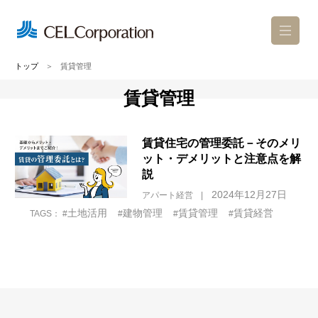
トップ
＞
賃貸管理
賃貸管理
お問い合わせ
カタログ請求
賃貸住宅の管理委託－そのメリ
ショールーム来場予約
ット・デメリットと注意点を解
説
2024年12月27日
アパート経営
土地活用
建物管理
賃貸管理
賃貸経営
TAGS： #
#
#
#
セレについて
アパートのこだわり