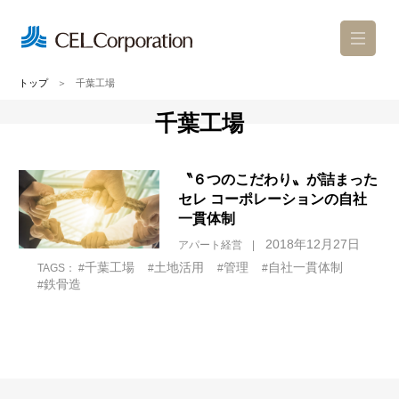
トップ
＞
千葉工場
千葉工場
お問い合わせ
カタログ請求
〝６つのこだわり〟が詰まった
ショールーム来場予約
セレ コーポレーションの自社
一貫体制
2018年12月27日
アパート経営
千葉工場
土地活用
管理
自社一貫体制
TAGS： #
#
#
#
鉄骨造
#
セレについて
アパートのこだわり