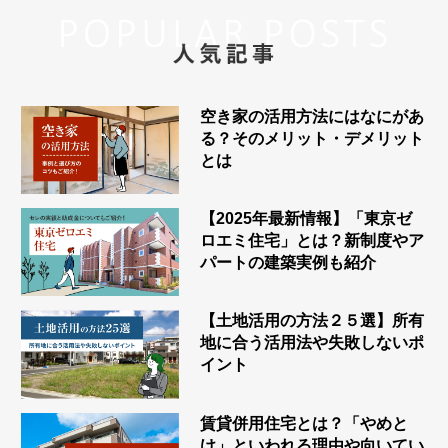
空間設計
実例集
外観デザイン
- My Style vintage
Feel Type
空き家の活用方法にはなにがあ
アパート経営サポート
る？そのメリット・デメリット
セレの技術力
Fwin Type
とは
賃貸管理
アパートができるまで
オーナーさま・ゲストの声
【2025年最新情報】「東京ゼ
Fusion Type
ロエミ住宅」とは？新制度やア
建物管理
パートの建築実例も紹介
東京ゼロエミ住宅
Feel+1 Type
オーナーさまの声
ご相談の流れ
入居者募集システム
【土地活用の方法２５選】所有
千葉工場
ゲストの声
地に合う活用法や失敗しないポ
設備について
オーナーサポート
イント
お知らせ
賃貸併用住宅とは？「やめと
け」といわれる理由や向いてい