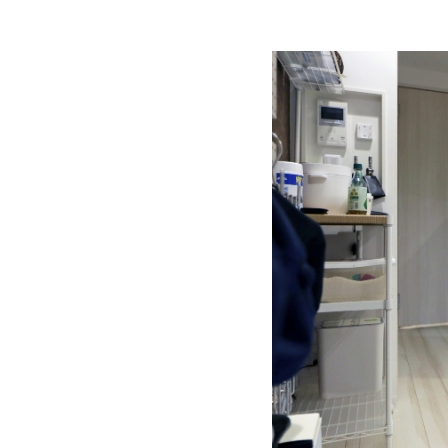
Fusion T
Fwin Ty
Fwin sui
設備に