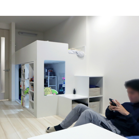
ype
pe
te
ついて