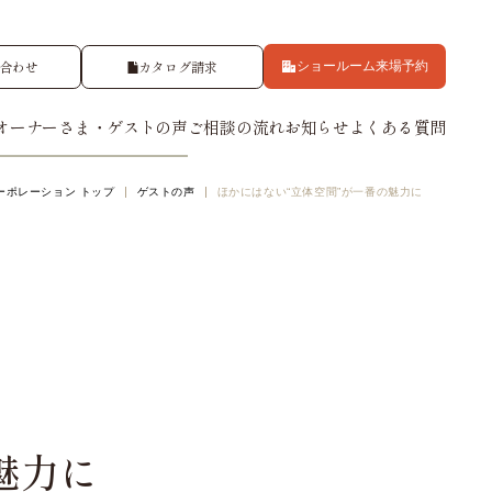
合わせ
カタログ請求
ショールーム来場予約
オーナーさま・ゲストの声
ご相談の流れ
お知らせ
よくある質問
ーポレーション トップ
ゲストの声
ほかにはない“立体空間”が一番の魅力に
集システム
オーナーサポート
セレの技術力
アパートができるまで
魅力に
東京ゼロエミ住宅