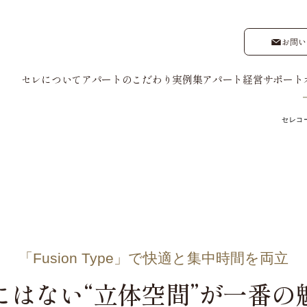
お問い
セレについて
アパートのこだわり
実例集
アパート経営サポート
セレコ
管理
建物管理
入居者募
設計
外観デザイン
ナーさまの声
ゲストの声
- My Style vintage
「Fusion Type」で快適と集中時間を両立
e
にはない“立体空間”が一番の
ype