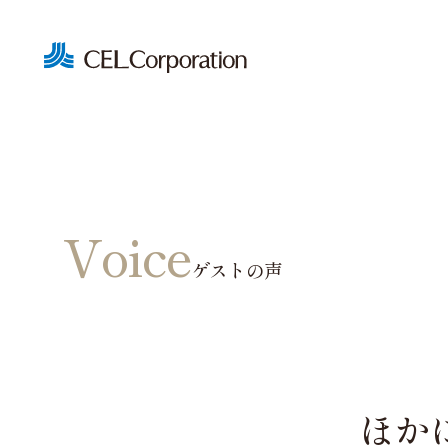
Voice
ゲストの声
賃貸
空間
オー
Feel Typ
ほか
Feel+1 T